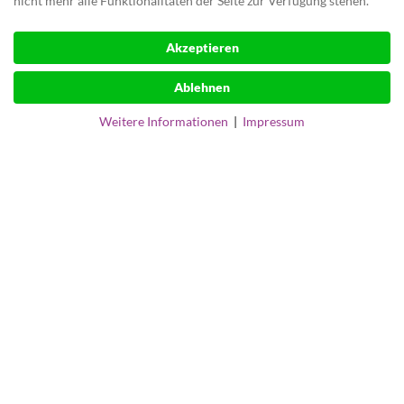
nicht mehr alle Funktionalitäten der Seite zur Verfügung stehen.
Akzeptieren
Ablehnen
Weitere Informationen
|
Impressum
Kontaktiere uns per Formular
oder telefonisch.
Du bist nicht sicher, welche IT Lösung für dich die richtige ist
und ob am Ende wirklich alles so passt, wie du es dir
vorstellst? Klicke dich gerne durch unseren Fragebogen und
finde die passenden Lösungen für dich und dein
Unternehmen.